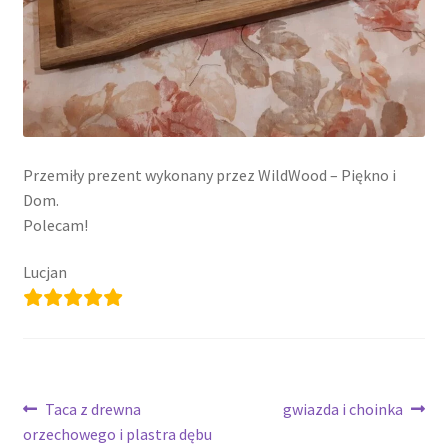
Przemiły prezent wykonany przez WildWood – Piękno i
Dom.
Polecam!
Lucjan
Nawigacja
Poprzedni
Następny
Taca z drewna
gwiazda i choinka
wpis:
wpis:
orzechowego i plastra dębu