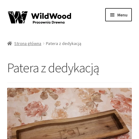
Przejdź
Przejdź
Menu
do
do
nawigacji
treści
Rozwiń
sklep WildWood
menu
Strona główna
Patera z dedykacją
potom
O mnie
Patera z dedykacją
Opinie
Kontakt
Regulamin
Moje konto