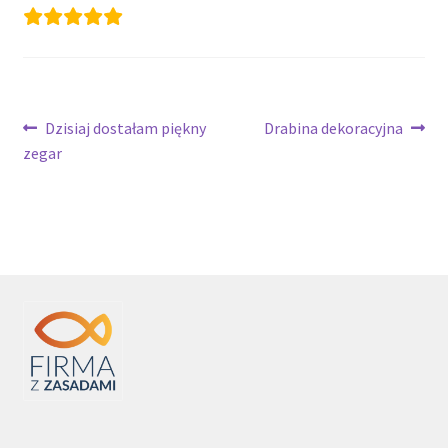
Nawigacja
Poprzedni
Następny
Dzisiaj dostałam piękny
Drabina dekoracyjna
wpis:
wpis:
zegar
wpisu