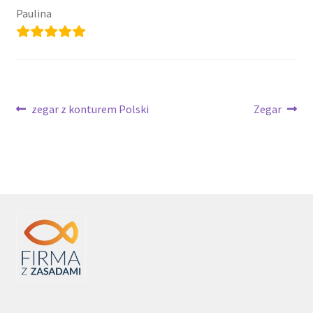
Paulina
Nawigacja
Poprzedni
Następny
zegar z konturem Polski
Zegar
wpis:
wpis:
wpisu