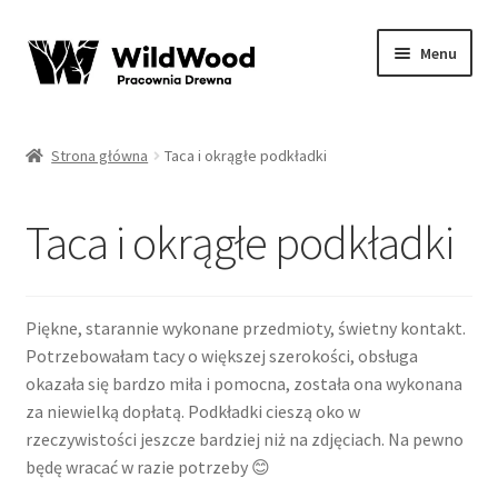
Przejdź
Przejdź
Menu
do
do
nawigacji
treści
Rozwiń
sklep WildWood
menu
Strona główna
Taca i okrągłe podkładki
potom
O mnie
Taca i okrągłe podkładki
Opinie
Kontakt
Piękne, starannie wykonane przedmioty, świetny kontakt.
Potrzebowałam tacy o większej szerokości, obsługa
Regulamin
okazała się bardzo miła i pomocna, została ona wykonana
za niewielką dopłatą. Podkładki cieszą oko w
Moje konto
rzeczywistości jeszcze bardziej niż na zdjęciach. Na pewno
będę wracać w razie potrzeby
😊